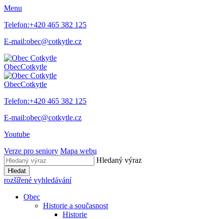
Menu
Telefon:
+420 465 382 125
E-mail:
obec@cotkytle.cz
Obec
Cotkytle
Obec
Cotkytle
Telefon:
+420 465 382 125
E-mail:
obec@cotkytle.cz
Youtube
Verze pro seniory
Mapa webu
Hledaný výraz
Hledat
rozšířené vyhledávání
Obec
Historie a současnost
Historie