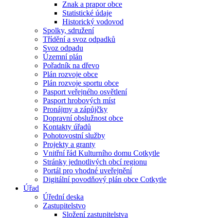
Znak a prapor obce
Statistické údaje
Historický vodovod
Spolky, sdružení
Třídění a svoz odpadků
Svoz odpadu
Územní plán
Pořadník na dřevo
Plán rozvoje obce
Plán rozvoje sportu obce
Pasport veřejného osvětlení
Pasport hrobových míst
Pronájmy a zápůjčky
Dopravní obslužnost obce
Kontakty úřadů
Pohotovostní služby
Projekty a granty
Vnitřní řád Kulturního domu Cotkytle
Stránky jednotlivých obcí regionu
Portál pro vhodné uveřejnění
Digitální povodňový plán obce Cotkytle
Úřad
Úřední deska
Zastupitelstvo
Složení zastupitelstva