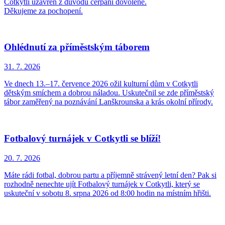
Cotkytli uzavřen z důvodu čerpání dovolené.
Děkujeme za pochopení.
Ohlédnutí za příměstským táborem
31. 7.
2026
Ve dnech 13.–17. července 2026 ožil kulturní dům v Cotkytli
dětským smíchem a dobrou náladou. Uskutečnil se zde příměstský
tábor zaměřený na poznávání Lanškrounska a krás okolní přírody.
Fotbalový turnájek v Cotkytli se blíží!
20. 7.
2026
Máte rádi fotbal, dobrou partu a příjemně strávený letní den? Pak si
rozhodně nenechte ujít Fotbalový turnájek v Cotkytli, který se
uskuteční v sobotu 8. srpna 2026 od 8:00 hodin na místním hřišti.