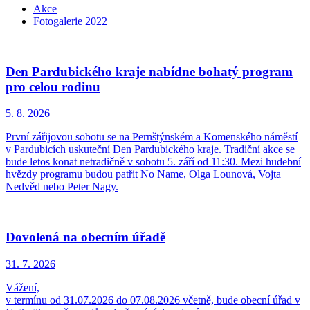
Akce
Fotogalerie 2022
Den Pardubického kraje nabídne bohatý program
pro celou rodinu
5. 8.
2026
První zářijovou sobotu se na Pernštýnském a Komenského náměstí
v Pardubicích uskuteční Den Pardubického kraje. Tradiční akce se
bude letos konat netradičně v sobotu 5. září od 11:30. Mezi hudební
hvězdy programu budou patřit No Name, Olga Lounová, Vojta
Nedvěd nebo Peter Nagy.
Dovolená na obecním úřadě
31. 7.
2026
Vážení,
v termínu od 31.07.2026 do 07.08.2026 včetně, bude obecní úřad v