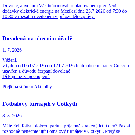
Dovolte, abychom Vás informovali o plánovaném přerušení
dodávky elektrické energie na Mezilesí dne 23.7.2026 od 7:30 do
10:30 v rozsahu uvedeném v příloze této zprávy.
Dovolená na obecním úřadě
1. 7.
2026
Vážení,
v týdnu od 06.07.2026 do 12.07.2026 bude obecní úřad v Cotkytli
uzavřen z důvodu čerpání dovolené.
Děkujeme za pochopení.
Přejít na stránku Aktuality
Fotbalový turnájek v Cotkytli
8. 8.
2026
Máte rádi fotbal, dobrou partu a příjemně strávený letní den? Pak si
rozhodně nenechte ujít Fotbalový turnájek v Cotkytli, který se