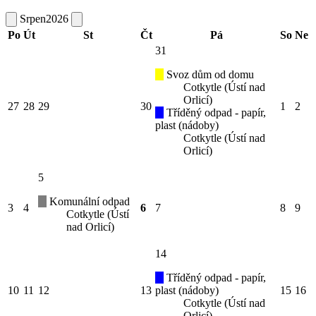
Srpen
2026
Po
Út
St
Čt
Pá
So
Ne
31
Svoz dům od domu
Cotkytle (Ústí nad
Orlicí)
27
28
29
30
1
2
Tříděný odpad - papír,
plast (nádoby)
Cotkytle (Ústí nad
Orlicí)
5
Komunální odpad
3
4
6
7
8
9
Cotkytle (Ústí
nad Orlicí)
14
Tříděný odpad - papír,
10
11
12
13
plast (nádoby)
15
16
Cotkytle (Ústí nad
Orlicí)