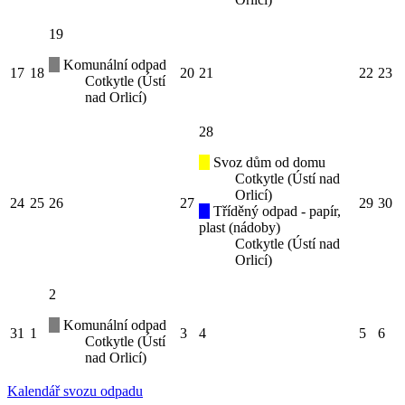
19
Komunální odpad
17
18
20
21
22
23
Cotkytle (Ústí
nad Orlicí)
28
Svoz dům od domu
Cotkytle (Ústí nad
Orlicí)
24
25
26
27
29
30
Tříděný odpad - papír,
plast (nádoby)
Cotkytle (Ústí nad
Orlicí)
2
Komunální odpad
31
1
3
4
5
6
Cotkytle (Ústí
nad Orlicí)
Kalendář svozu odpadu