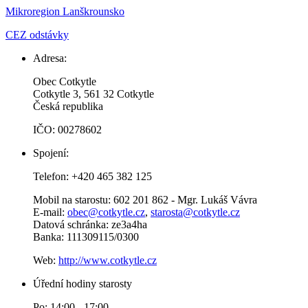
Mikroregion Lanškrounsko
CEZ odstávky
Adresa:
Obec Cotkytle
Cotkytle 3, 561 32 Cotkytle
Česká republika
IČO: 00278602
Spojení:
Telefon: +420 465 382 125
Mobil na starostu: 602 201 862 - Mgr. Lukáš Vávra
E-mail:
obec@cotkytle.cz
,
starosta@cotkytle.cz
Datová schránka: ze3a4ha
Banka: 111309115/0300
Web:
http://www.cotkytle.cz
Úřední hodiny starosty
Po: 14:00 - 17:00