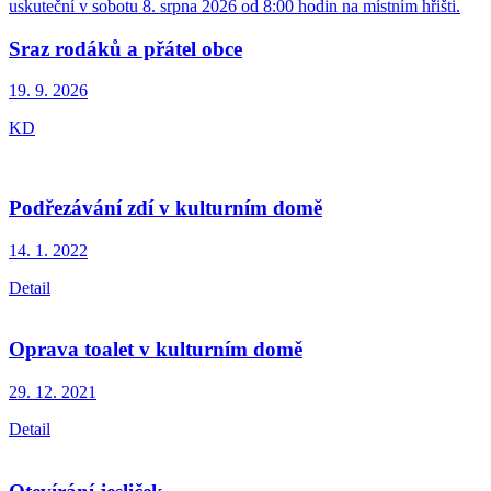
uskuteční v sobotu 8. srpna 2026 od 8:00 hodin na místním hřišti.
Sraz rodáků a přátel obce
19. 9.
2026
KD
Podřezávání zdí v kulturním domě
14. 1.
2022
Detail
Oprava toalet v kulturním domě
29. 12.
2021
Detail