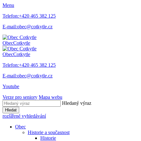
Menu
Telefon:
+420 465 382 125
E-mail:
obec@cotkytle.cz
Obec
Cotkytle
Obec
Cotkytle
Telefon:
+420 465 382 125
E-mail:
obec@cotkytle.cz
Youtube
Verze pro seniory
Mapa webu
Hledaný výraz
Hledat
rozšířené vyhledávání
Obec
Historie a současnost
Historie