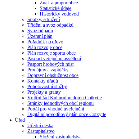
Znak a prapor obce
Statistické údaje
Historický vodovod
Spolky, sdružení
Třídění a svoz odpadků
Svoz odpadu
Územní plán
Pořadník na dřevo
Plán rozvoje obce
Plán rozvoje sportu obce
Pasport veřejného osvětlení
Pasport hrobových míst
Pronájmy a zápůjčky
Dopravní obslužnost obce
Kontakty úřadů
Pohotovostní služby
Projekty a granty
Vnitřní řád Kulturního domu Cotkytle
Stránky jednotlivých obcí regionu
Portál pro vhodné uveřejnění
Digitální povodňový plán obce Cotkytle
Úřad
Úřední deska
Zastupitelstvo
Složení zastupitelstva