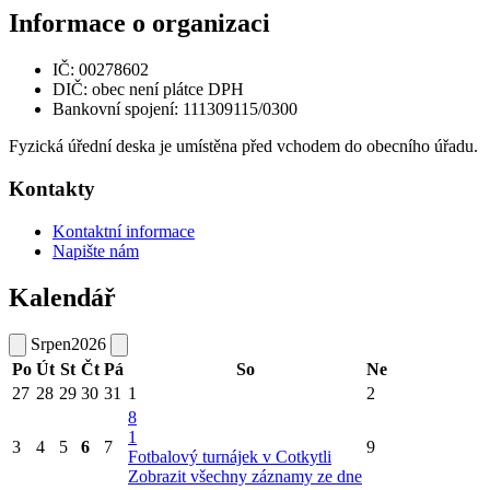
Informace o organizaci
IČ: 00278602
DIČ: obec není plátce DPH
Bankovní spojení: 111309115/0300
Fyzická úřední deska je umístěna před vchodem do obecního úřadu.
Kontakty
Kontaktní informace
Napište nám
Kalendář
Srpen
2026
Po
Út
St
Čt
Pá
So
Ne
27
28
29
30
31
1
2
8
1
3
4
5
6
7
9
Fotbalový turnájek v Cotkytli
Zobrazit všechny záznamy ze dne