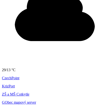
29/13 °C
CzechPoint
KrizPort
ZŠ a MŠ Cotkytle
GObec mapový server