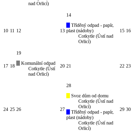
nad Orlicí)
14
Tříděný odpad - papír,
10
11
12
13
plast (nádoby)
15
16
Cotkytle (Ústí nad
Orlicí)
19
Komunální odpad
17
18
20
21
22
23
Cotkytle (Ústí
nad Orlicí)
28
Svoz dům od domu
Cotkytle (Ústí nad
Orlicí)
24
25
26
27
29
30
Tříděný odpad - papír,
plast (nádoby)
Cotkytle (Ústí nad
Orlicí)