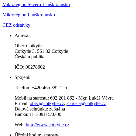
Mikroregion Severo-Lanškrounsko
Mikroregion Lanškrounsko
CEZ odstávky
Adresa:
Obec Cotkytle
Cotkytle 3, 561 32 Cotkytle
Česká republika
IČO: 00278602
Spojení:
Telefon: +420 465 382 125
Mobil na starostu: 602 201 862 - Mgr. Lukáš Vávra
E-mail:
obec@cotkytle.cz
,
starosta@cotkytle.cz
Datová schránka: ze3a4ha
Banka: 111309115/0300
Web:
http://www.cotkytle.cz
Úřední hodiny starosty