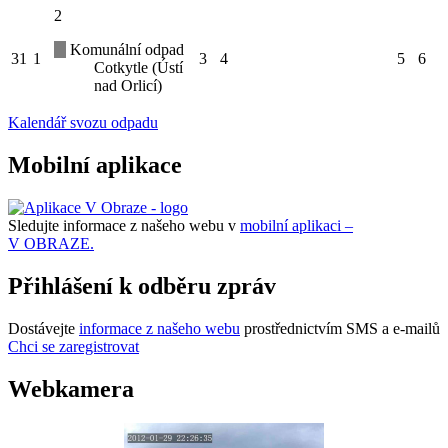
2
Komunální odpad
31
1
3
4
5
6
Cotkytle (Ústí
nad Orlicí)
Kalendář svozu odpadu
Mobilní aplikace
Sledujte informace z našeho webu v
mobilní aplikaci –
V OBRAZE.
Přihlášení k odběru zpráv
Dostávejte
informace z našeho webu
prostřednictvím SMS a e-mailů
Chci se zaregistrovat
Webkamera