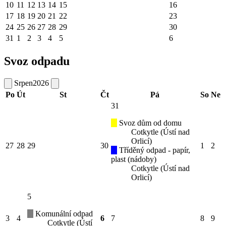
10
11
12
13
14
15
16
17
18
19
20
21
22
23
24
25
26
27
28
29
30
31
1
2
3
4
5
6
Svoz odpadu
Srpen
2026
Po
Út
St
Čt
Pá
So
Ne
31
Svoz dům od domu
Cotkytle (Ústí nad
Orlicí)
27
28
29
30
1
2
Tříděný odpad - papír,
plast (nádoby)
Cotkytle (Ústí nad
Orlicí)
5
Komunální odpad
3
4
6
7
8
9
Cotkytle (Ústí