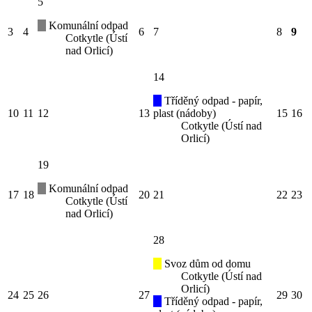
5
Komunální odpad
3
4
6
7
8
9
Cotkytle (Ústí
nad Orlicí)
14
Tříděný odpad - papír,
10
11
12
13
plast (nádoby)
15
16
Cotkytle (Ústí nad
Orlicí)
19
Komunální odpad
17
18
20
21
22
23
Cotkytle (Ústí
nad Orlicí)
28
Svoz dům od domu
Cotkytle (Ústí nad
Orlicí)
24
25
26
27
29
30
Tříděný odpad - papír,