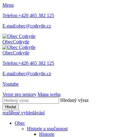
Menu
Telefon:
+420 465 382 125
E-mail:
obec@cotkytle.cz
Obec
Cotkytle
Obec
Cotkytle
Telefon:
+420 465 382 125
E-mail:
obec@cotkytle.cz
Youtube
Verze pro seniory
Mapa webu
Hledaný výraz
Hledat
rozšířené vyhledávání
Obec
Historie a současnost
Historie