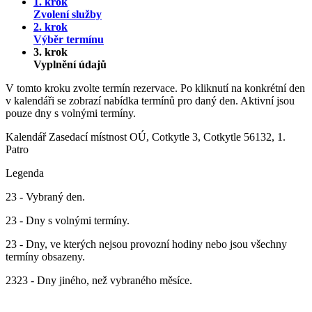
1. krok
Zvolení služby
2. krok
Výběr termínu
3. krok
Vyplnění údajů
V tomto kroku zvolte termín rezervace. Po kliknutí na konkrétní den
v kalendáři se zobrazí nabídka termínů pro daný den. Aktivní jsou
pouze dny s volnými termíny.
Kalendář
Zasedací místnost OÚ, Cotkytle 3, Cotkytle 56132, 1.
Patro
Legenda
23
- Vybraný den.
23
- Dny s volnými termíny.
23
- Dny, ve kterých nejsou provozní hodiny nebo jsou všechny
termíny obsazeny.
23
23
- Dny jiného, než vybraného měsíce.