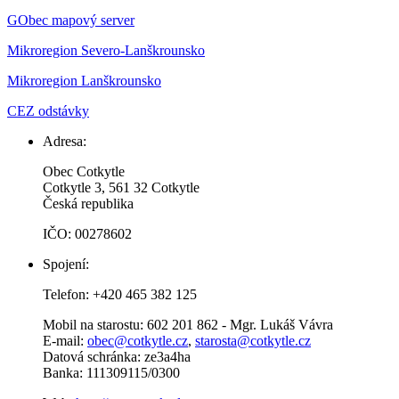
GObec mapový server
Mikroregion Severo-Lanškrounsko
Mikroregion Lanškrounsko
CEZ odstávky
Adresa:
Obec Cotkytle
Cotkytle 3, 561 32 Cotkytle
Česká republika
IČO: 00278602
Spojení:
Telefon: +420 465 382 125
Mobil na starostu: 602 201 862 - Mgr. Lukáš Vávra
E-mail:
obec@cotkytle.cz
,
starosta@cotkytle.cz
Datová schránka: ze3a4ha
Banka: 111309115/0300