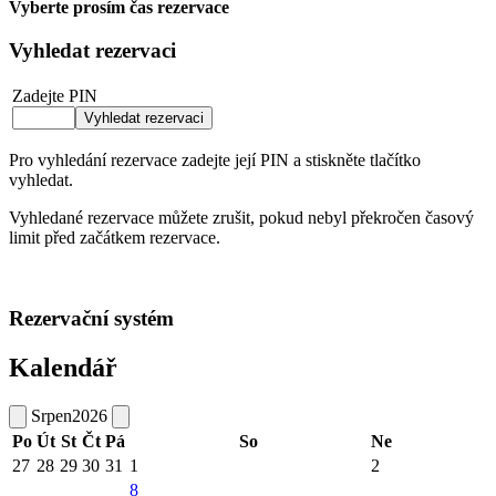
Vyberte prosím čas rezervace
Vyhledat rezervaci
Zadejte PIN
Pro vyhledání rezervace zadejte její PIN a stiskněte tlačítko
vyhledat.
Vyhledané rezervace můžete zrušit, pokud nebyl překročen časový
limit před začátkem rezervace.
Rezervační systém
Kalendář
Srpen
2026
Po
Út
St
Čt
Pá
So
Ne
27
28
29
30
31
1
2
8