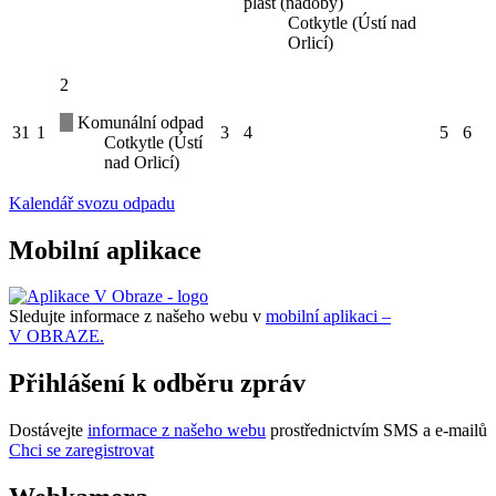
plast (nádoby)
Cotkytle (Ústí nad
Orlicí)
2
Komunální odpad
31
1
3
4
5
6
Cotkytle (Ústí
nad Orlicí)
Kalendář svozu odpadu
Mobilní aplikace
Sledujte informace z našeho webu v
mobilní aplikaci –
V OBRAZE.
Přihlášení k odběru zpráv
Dostávejte
informace z našeho webu
prostřednictvím SMS a e-mailů
Chci se zaregistrovat