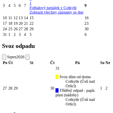
1
3
4
5
6
7
9
Fotbalový turnájek v Cotkytli
Zobrazit všechny záznamy ze dne
10
11
12
13
14
15
16
17
18
19
20
21
22
23
24
25
26
27
28
29
30
31
1
2
3
4
5
6
Svoz odpadu
Srpen
2026
Po
Út
St
Čt
Pá
So
Ne
31
Svoz dům od domu
Cotkytle (Ústí nad
Orlicí)
27
28
29
30
1
2
Tříděný odpad - papír,
plast (nádoby)
Cotkytle (Ústí nad
Orlicí)