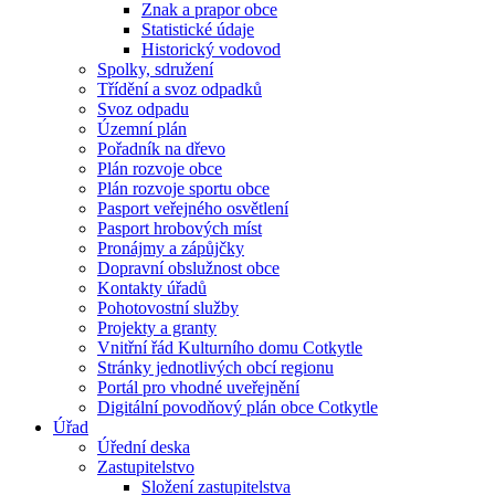
Znak a prapor obce
Statistické údaje
Historický vodovod
Spolky, sdružení
Třídění a svoz odpadků
Svoz odpadu
Územní plán
Pořadník na dřevo
Plán rozvoje obce
Plán rozvoje sportu obce
Pasport veřejného osvětlení
Pasport hrobových míst
Pronájmy a zápůjčky
Dopravní obslužnost obce
Kontakty úřadů
Pohotovostní služby
Projekty a granty
Vnitřní řád Kulturního domu Cotkytle
Stránky jednotlivých obcí regionu
Portál pro vhodné uveřejnění
Digitální povodňový plán obce Cotkytle
Úřad
Úřední deska
Zastupitelstvo
Složení zastupitelstva